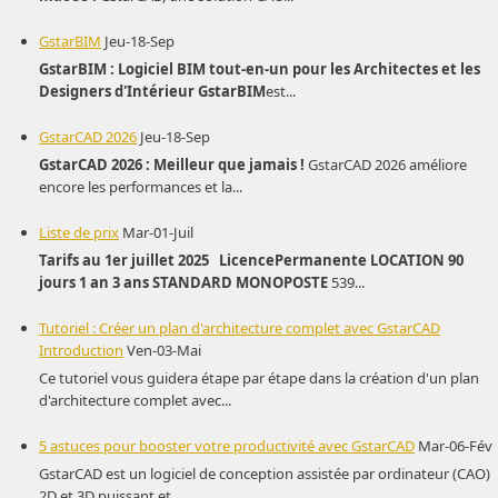
GstarBIM
Jeu-18-Sep
GstarBIM : Logiciel BIM tout-en-un pour les Architectes et les
Designers d'Intérieur
GstarBIM
est...
GstarCAD 2026
Jeu-18-Sep
GstarCAD 2026 : Meilleur que jamais !
GstarCAD 2026 améliore
encore les performances et la...
Liste de prix
Mar-01-Juil
Tarifs au 1er juillet 2025
Licence
Permanente
LOCATION
90
jours
1 an
3 ans
STANDARD
MONOPOSTE
539...
Tutoriel : Créer un plan d'architecture complet avec GstarCAD
Introduction
Ven-03-Mai
Ce tutoriel vous guidera étape par étape dans la création d'un plan
d'architecture complet avec...
5 astuces pour booster votre productivité avec GstarCAD
Mar-06-Fév
GstarCAD est un logiciel de conception assistée par ordinateur (CAO)
2D et 3D puissant et...